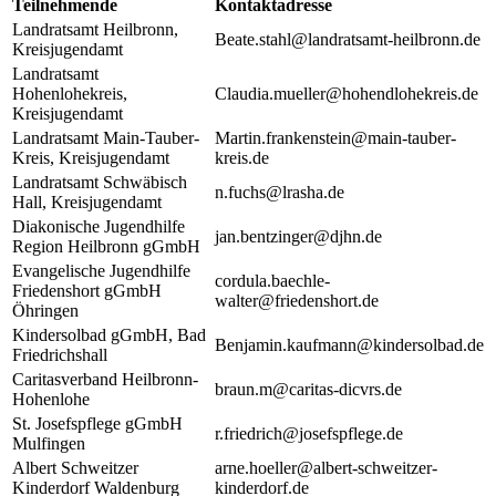
Teilnehmende
Kontaktadresse
Landratsamt Heilbronn,
Beate.stahl@landratsamt-heilbronn.de
Kreisjugendamt
Landratsamt
Hohenlohekreis,
Claudia.mueller@hohendlohekreis.de
Kreisjugendamt
Landratsamt Main-Tauber-
Martin.frankenstein@main-tauber-
Kreis, Kreisjugendamt
kreis.de
Landratsamt Schwäbisch
n.fuchs@lrasha.de
Hall, Kreisjugendamt
Diakonische Jugendhilfe
jan.bentzinger@djhn.de
Region Heilbronn gGmbH
Evangelische Jugendhilfe
cordula.baechle-
Friedenshort gGmbH
walter@friedenshort.de
Öhringen
Kindersolbad gGmbH, Bad
Benjamin.kaufmann@kindersolbad.de
Friedrichshall
Caritasverband Heilbronn-
braun.m@caritas-dicvrs.de
Hohenlohe
St. Josefspflege gGmbH
r.friedrich@josefspflege.de
Mulfingen
Albert Schweitzer
arne.hoeller@albert-schweitzer-
Kinderdorf Waldenburg
kinderdorf.de