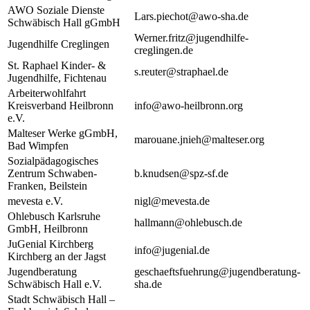
AWO Soziale Dienste
Lars.piechot@awo-sha.de
Schwäbisch Hall gGmbH
Werner.fritz@jugendhilfe-
Jugendhilfe Creglingen
creglingen.de
St. Raphael Kinder- &
s.reuter@straphael.de
Jugendhilfe, Fichtenau
Arbeiterwohlfahrt
Kreisverband Heilbronn
info@awo-heilbronn.org
e.V.
Malteser Werke gGmbH,
marouane.jnieh@malteser.org
Bad Wimpfen
Sozialpädagogisches
Zentrum Schwaben-
b.knudsen@spz-sf.de
Franken, Beilstein
mevesta e.V.
nigl@mevesta.de
Ohlebusch Karlsruhe
hallmann@ohlebusch.de
GmbH, Heilbronn
JuGenial Kirchberg
info@jugenial.de
Kirchberg an der Jagst
Jugendberatung
geschaeftsfuehrung@jugendberatung-
Schwäbisch Hall e.V.
sha.de
Stadt Schwäbisch Hall –