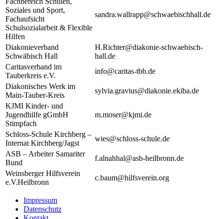
Fachbereich Schulen,
Soziales und Sport,
sandra.wallrapp@schwaebischhall.de
Fachaufsicht
Schulsozialarbeit & Flexible
Hilfen
Diakonieverband
H.Richter@diakonie-schwaebisch-
Schwäbisch Hall
hall.de
Caritasverband im
info@caritas-tbb.de
Tauberkreis e.V.
Diakonisches Werk im
sylvia.gravius@diakonie.ekiba.de
Main-Tauber-Kreis
KJMI Kinder- und
Jugendhilfe gGmbH
m.moser@kjmi.de
Stimpfach
Schloss-Schule Kirchberg –
wies@schloss-schule.de
Internat Kirchberg/Jagst
ASB – Arbeiter Samariter
f.alnahhal@asb-heilbronn.de
Bund
Weinsberger Hilfsverein
c.baum@hilfsverein.org
e.V.Heilbronn
Impressum
Datenschutz
Kontakt