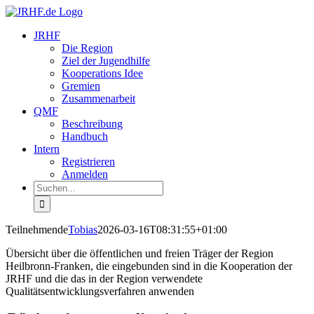
Zum
Inhalt
JRHF
springen
Die Region
Ziel der Jugendhilfe
Kooperations Idee
Gremien
Zusammenarbeit
QMF
Beschreibung
Handbuch
Intern
Registrieren
Anmelden
Suche
nach:
Teilnehmende
Tobias
2026-03-16T08:31:55+01:00
Übersicht über die öffentlichen und freien Träger der Region
Heilbronn-Franken, die eingebunden sind in die Kooperation der
JRHF und die das in der Region verwendete
Qualitätsentwicklungsverfahren anwenden