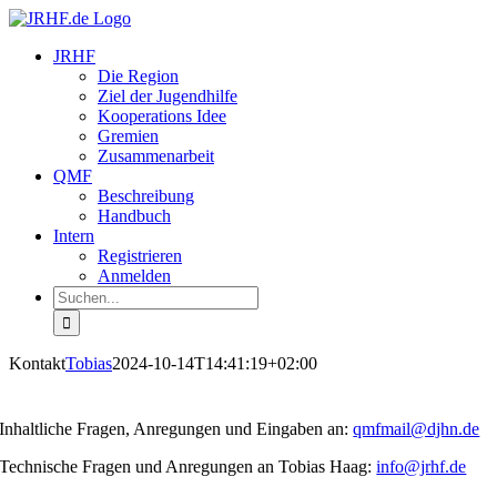
Zum
Inhalt
JRHF
springen
Die Region
Ziel der Jugendhilfe
Kooperations Idee
Gremien
Zusammenarbeit
QMF
Beschreibung
Handbuch
Intern
Registrieren
Anmelden
Suche
nach:
Kontakt
Tobias
2024-10-14T14:41:19+02:00
Kontakt
Inhaltliche Fragen, Anregungen und Eingaben an:
qmfmail@djhn.de
Technische Fragen und Anregungen an Tobias Haag:
info@jrhf.de