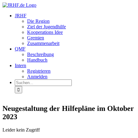
Zum
Inhalt
JRHF
springen
Die Region
Ziel der Jugendhilfe
Kooperations Idee
Gremien
Zusammenarbeit
QMF
Beschreibung
Handbuch
Intern
Registrieren
Anmelden
Suche
nach:
Neugestaltung der Hilfepläne im Oktober
2023
Leider kein Zugriff